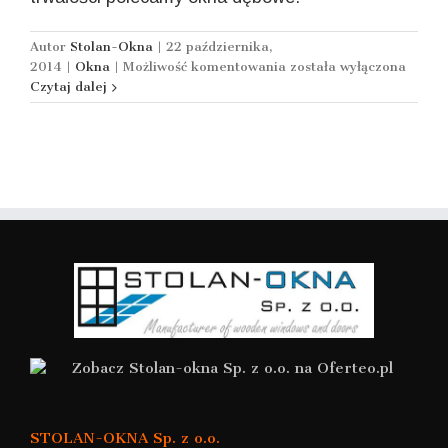
Autor
Stolan-Okna
|
22 października,
Okna
2014
|
Okna
|
Możliwość komentowania
została wyłączona
dębowe
Czytaj dalej
STOLAN-OKNA Sp. z o.o.