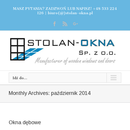
MASZ PYTANIA? ZADZWOŃ LUB NAPISZ! +48 533 224
126
|
biuro(@)stolan-okna.pl
Idź do...
Monthly Archives:
październik 2014
Okna dębowe