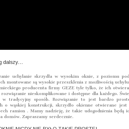
ąg dalszy…
zanie uchylanie skrzydła w wysokim oknie, z poziomu pod
 montowane są wysokie przeszklenia z możliwością uchyłu 
emieckiego producenta firmy GEZE tyle tylko, że ich otwier
o rozwiązanie nieskomplikowane i dostępne dla każdego. Świet
w tradycyjny sposób. Rozwiązanie to jest bardzo prost
h o wąskiej konstrukcji, skrzydło okienne otwierane je
ech ramion . Mamy nadzieję, że takie udogodnienia będą i
twa domów. Zapraszamy serdecznie.
KNIE NIGDY NIE BYŁO TAKIE PROSTE!