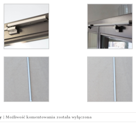
Uchylanie
y
|
Możliwość komentowania
została wyłączona
okna
z
poziomu