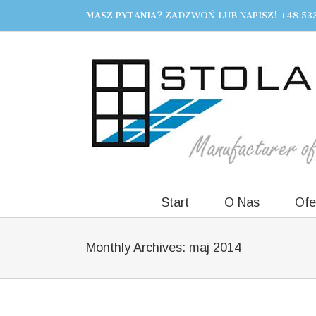
MASZ PYTANIA? ZADZWOŃ LUB NAPISZ! +48 533
Start
O Nas
Ofe
Monthly Archives:
maj 2014