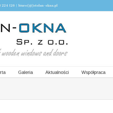
 224 126
|
biuro(@)stolan-okna.pl
rta
Galeria
Aktualności
Współpraca