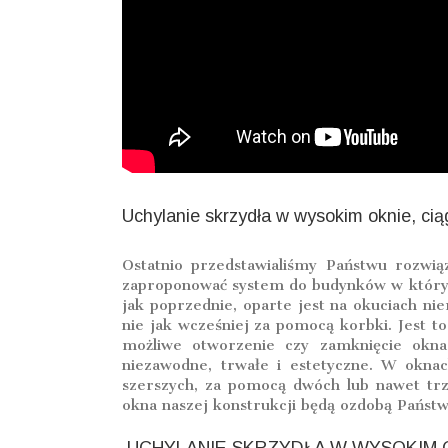
Uchylanie skrzydła w wysokim oknie, ci
Ostatnio przedstawialiśmy Państwu rozwią
zaproponować system do budynków w których
jak poprzednie, oparte jest na okuciach ni
nie jak wcześniej za pomocą korbki. Jest t
możliwe otworzenie czy zamknięcie okna 
niezawodne, trwałe i estetyczne. W oknac
szerszych, za pomocą dwóch lub nawet trz
okna naszej konstrukcji będą ozdobą Pańs
UCHYLANIE SKRZYDŁA W WYSOKIM O