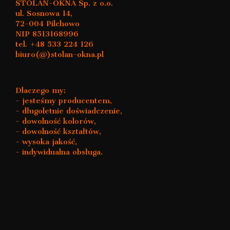
STOLAN-OKNA Sp. z o.o.
ul. Sosnowa 14,
72-004 Pilchowo
NIP 8513168996
tel. +48 533 224 126
biuro(@)stolan-okna.pl
Dlaczego my:
- jesteśmy producentem,
- długoletnie doświadczenie,
- dowolność kolorów,
- dowolność kształtów,
- wysoka jakość,
- indywidualna obsługa.