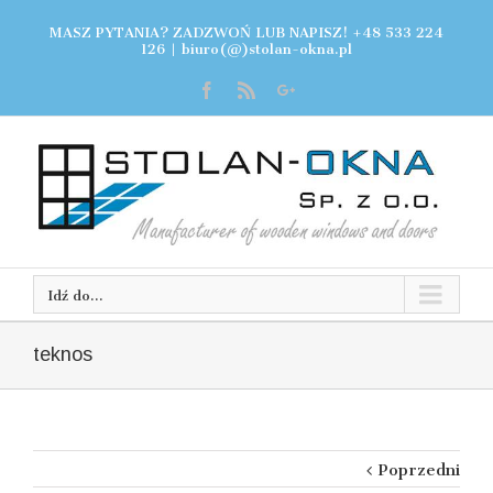
MASZ PYTANIA? ZADZWOŃ LUB NAPISZ! +48 533 224
126
|
biuro(@)stolan-okna.pl
Idź do...
teknos
Poprzedni