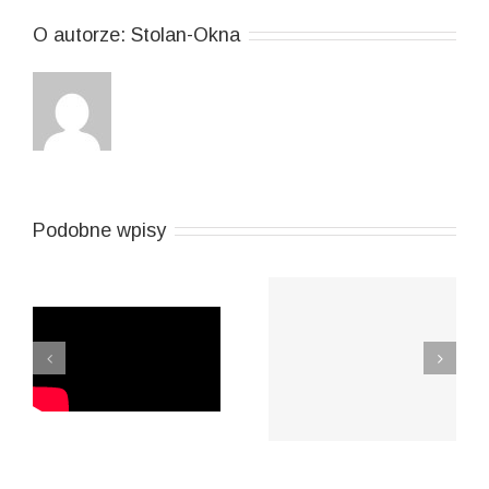
O autorze:
Stolan-Okna
Podobne wpisy
e
Uchylanie skrzydła w
Okna dębowe
!
wysokim oknie, ciąg
dalszy…