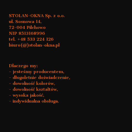
STOLAN-OKNA Sp. z o.o.
ul. Sosnowa 14,
72-004 Pilchowo
NIP 8513168996
tel. +48 533 224 126
biuro(@)stolan-okna.pl
Dlaczego my:
- jesteśmy producentem,
- długoletnie doświadczenie,
- dowolność kolorów,
- dowolność kształtów,
- wysoka jakość,
- indywidualna obsługa.