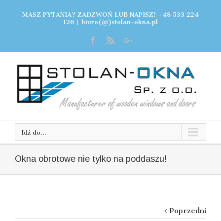
MASZ PYTANIA? ZADZWOŃ LUB NAPISZ! +48 533 224
126
|
biuro(@)stolan-okna.pl
Idź do...
Okna obrotowe nie tylko na poddaszu!
Poprzedni