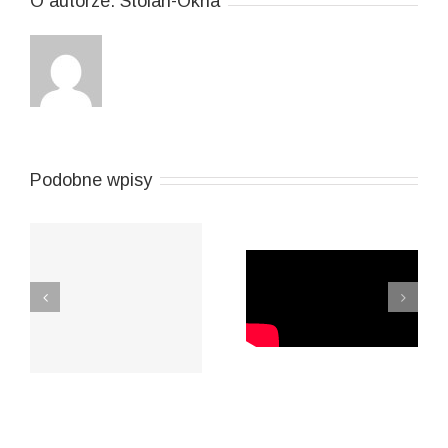
O autorze:
Stolan-Okna
Podobne wpisy
Uchylanie skrzydła w
Uchylanie okna z
wysokim oknie, ciąg
poziomu podłogi
dalszy…