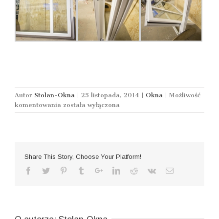
Autor
Stolan-Okna
|
25 listopada, 2014
|
Okna
|
Możliwość
Okna
komentowania
została wyłączona
obrotowe
nie
tylko
na
poddaszu!
Share This Story, Choose Your Platform!