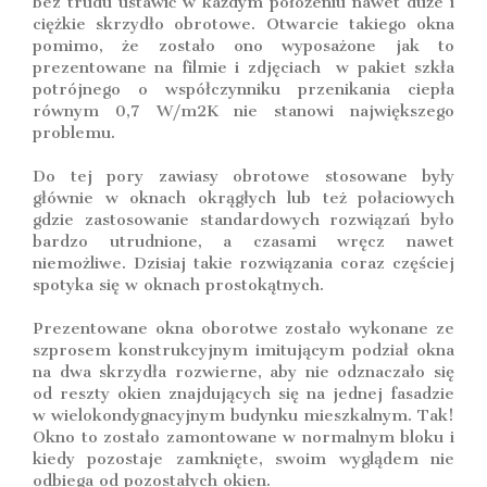
bez trudu ustawić w każdym położeniu nawet duże i
ciężkie skrzydło obrotowe. Otwarcie takiego okna
pomimo, że zostało ono wyposażone jak to
prezentowane na filmie i zdjęciach w pakiet szkła
potrójnego o współczynniku przenikania ciepła
równym 0,7 W/m2K nie stanowi największego
problemu.
Do tej pory zawiasy obrotowe stosowane były
głównie w oknach okrągłych lub też połaciowych
gdzie zastosowanie standardowych rozwiązań było
bardzo utrudnione, a czasami wręcz nawet
niemożliwe. Dzisiaj takie rozwiązania coraz częściej
spotyka się w oknach prostokątnych.
Prezentowane okna oborotwe zostało wykonane ze
szprosem konstrukcyjnym imitującym podział okna
na dwa skrzydła rozwierne, aby nie odznaczało się
od reszty okien znajdujących się na jednej fasadzie
w wielokondygnacyjnym budynku mieszkalnym. Tak!
Okno to zostało zamontowane w normalnym bloku i
kiedy pozostaje zamknięte, swoim wyglądem nie
odbiega od pozostałych okien.