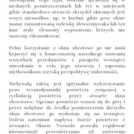
niedużych pomieszczeniach lub też w miejscach
gdzie standardowe otwarcie skrzydeł okiennych jest
wręcz niemożliwe, np. w kuchni, gdzie przy oknie
mamy zamontowaną wylewkę zlewozmywaka lub też
inne stałe elementy wyposażenia których nie
możemy zdemontować.
Pełne korzystanie z okna obrotowe go nie musi
kojarzyć się z koniecznością mozolnego usuwania
wszystkich przedmiotów z parapetu wewnątrz
mieszkania w celu jego otwarcia i zapewnia
użytkownikom szeroką perspektywę widoczności.
Niebywałą zaletą jest optymalne wykorzystanie
praw termodynamiki powietrza związanej z
cyrkulacją powietrza przez otwarte okna
oborotowe. Ogrzane powietrze wznosi się do góry i
przez uchylone do środka pomieszczenia skrzydło
okna obrotowe go wydostaje się na zewnątrz.
Dołem natomiast napływa świeże powietrze z
zewnątrz. Okucie Tornado pozwala regulować
intensywność przewietrzania: od wietrzenia