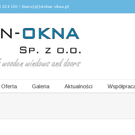
 224 126
|
biuro(@)stolan-okna.pl
Oferta
Galeria
Aktualności
Współprac