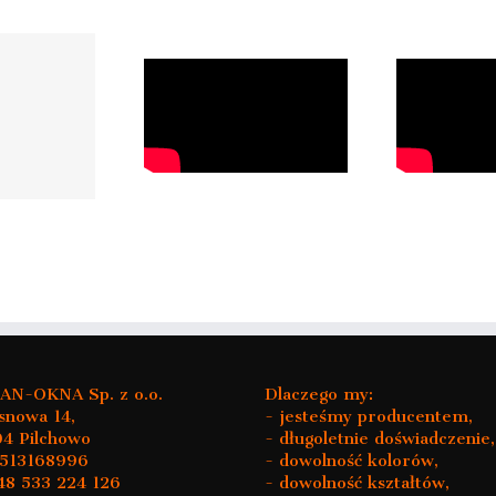
ylanie skrzydła w
Uchylanie okna z
O
okim oknie, ciąg
poziomu podłogi
dalszy…
N-OKNA Sp. z o.o.
Dlaczego my:
osnowa 14,
- jesteśmy producentem,
4 Pilchowo
- długoletnie doświadczenie,
8513168996
- dowolność kolorów,
+48 533 224 126
- dowolność kształtów,