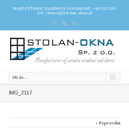
MASZ PYTANIA? ZADZWOŃ LUB NAPISZ! +48 533 224
126
|
biuro(@)stolan-okna.pl
Idź do...
IMG_2117
Poprzedni