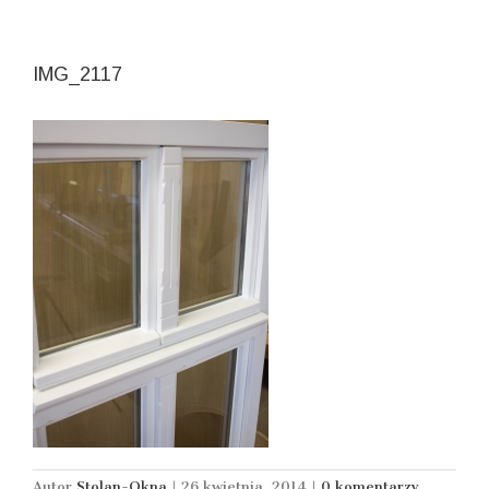
IMG_2117
Autor
Stolan-Okna
|
26 kwietnia, 2014
|
0 komentarzy