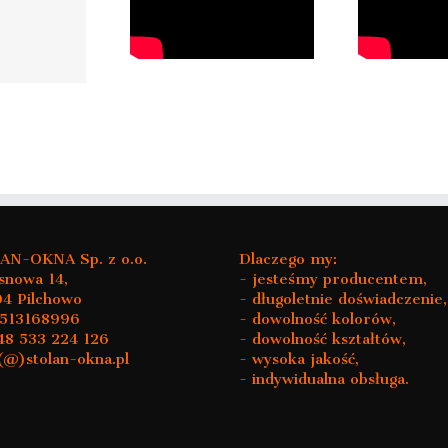
ylanie skrzydła w
Uchylanie okna z
O
okim oknie, ciąg
poziomu podłogi
dalszy…
N-OKNA Sp. z o.o.
Dlaczego my:
osnowa 14,
- jesteśmy producentem,
4 Pilchowo
- długoletnie doświadczenie,
8513168996
- dowolność kolorów,
+48 533 224 126
- dowolność kształtów,
(@)stolan-okna.pl
- wysoka jakość,
- indywidualna obsługa.