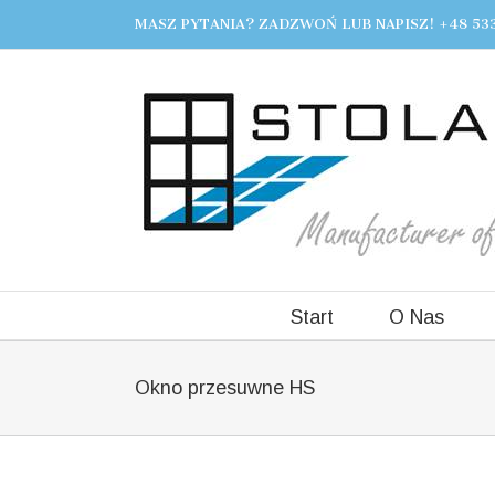
MASZ PYTANIA? ZADZWOŃ LUB NAPISZ! +48 533
Start
O Nas
Okno przesuwne HS