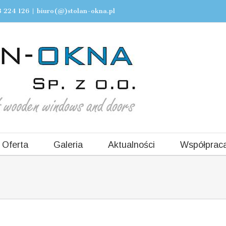
 224 126
|
biuro(@)stolan-okna.pl
Oferta
Galeria
Aktualności
Współprac